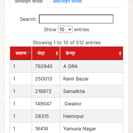
ऑनलाइन साधक
ऑफ़लाइन साधक
Search:
Show
entries
Showing 1 to 10 of 512 entries
सदस्य
मंत्र
केन्द्र
1
792940
A GRA
1
250013
Ranir Bazar
1
218872
Samalkha
1
149047
.Gwalior
1
28315
Hamirpur
1
16416
Yamuna Nagar