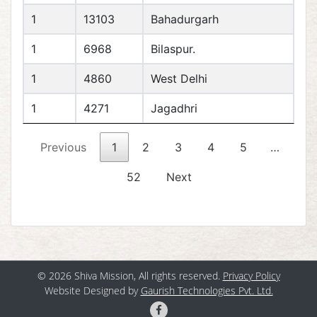
1
13103
Bahadurgarh
1
6968
Bilaspur.
1
4860
West Delhi
1
4271
Jagadhri
Previous
1
2
3
4
5
…
52
Next
© 2026 Shiva Mission, All rights reserved.
Privacy Policy
Website Designed by
Gaurish Technologies Pvt. Ltd.